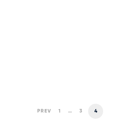
Auditul ESG pentru conformarea cu
Directiva CSRD privind Raportarea
Non-Financiară
05.02.2025
PREV
1
…
3
4