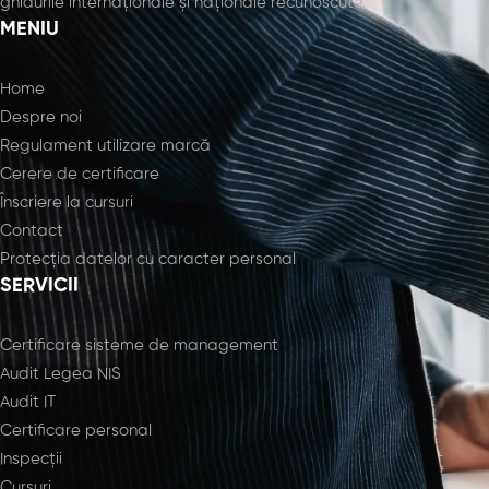
ghidurile internaționale și naționale recunoscute.
MENIU
Home
Despre noi
Regulament utilizare marcă
Cerere de certificare
Înscriere la cursuri
Contact
Protecția datelor cu caracter personal
SERVICII
Certificare sisteme de management
Audit Legea NIS
Audit IT
Certificare personal
Inspecții
Cursuri