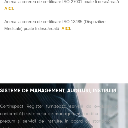
Anexa
la
cererea de certificare ISO 27001 poate fi descărcată
AICI
.
Anexa
la
cererea de certificare ISO 13485 (Dispozitive
Medicale) poate fi descărcată
AICI
.
SISTEME DE MANAGEMENT, AUDITURI, INSTRUIRI
Certinspect Register furnizează servicii de evaluare a
conformității sistemelor de management, audituri, inspecții
precum și servicii de instruire, în acord cu standardele,