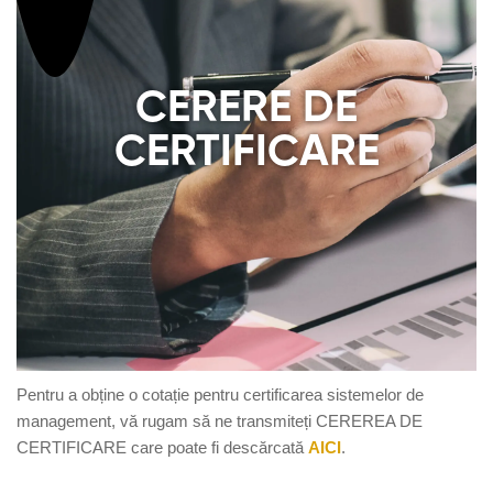
CERERE DE
CERTIFICARE
Pentru a
obține
o
cotație
pentru certificarea sistemelor de
management,
vă
rugam
să
ne
transmiteți
CEREREA DE
CERTIFICARE care poate fi descărcată
AICI
.