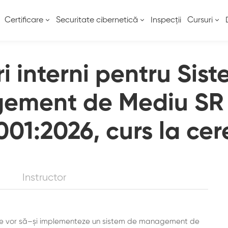
Certificare
Securitate cibernetică
Inspecții
Cursuri
i interni pentru Sis
ement de Mediu SR 
001:2026, curs la cer
Instructor
re vor
să
–
și
implementeze un sistem de management de