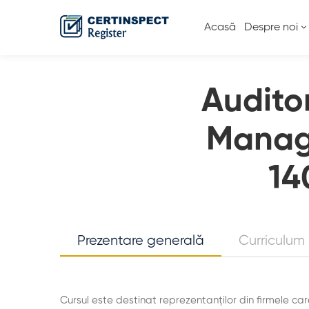
Acasă
Despre noi
Auditor
Manag
14
Prezentare generală
Curriculum
Cursul este destinat
reprezentanților
din firmele ca