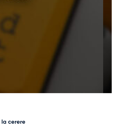
1.200
 la cerere
Manag