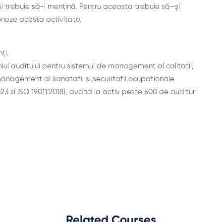
și
trebuie
să
-l
mențină
. Pentru
aceasta
trebuie
să
–
și
neze acesta activitate.
ți.
ul auditului pentru sistemul de management al calitatii,
nagement al sanatatii si securitatii ocupationale
23 si ISO 19011:2018), avand la activ peste 500 de audituri
Related Courses