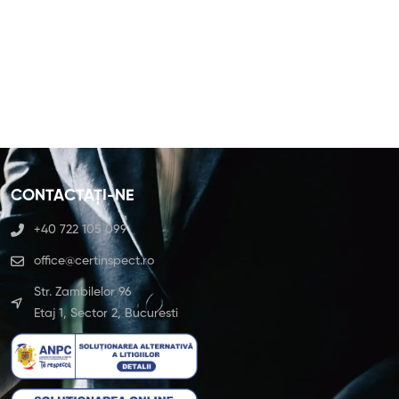
curs l
CONTACTAȚI-NE
+40 722 105 099
office@certinspect.ro
Str. Zambilelor 96
Etaj 1, Sector 2, Bucuresti