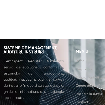
SISTEME DE MANAGEMENT,
MENIU
AUDITURI, INSTRUIRI
Certinspect Register furnizează
Home
servicii de evaluare a conformității
Despre noi
sistemelor de management,
Regulament utiliza
audituri, inspecții precum și servicii
de instruire, în acord cu standardele,
Cerere de certifica
ghidurile internaționale și naționale
Înscriere la cursuri
recunoscute.
Contact