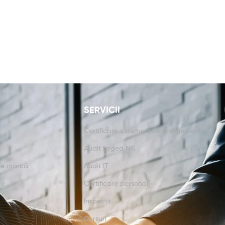
SERVICII
Certificare sisteme de management
Audit Legea NIS
re marcă
Audit IT
re
Certificare personal
Inspecții
Cursuri