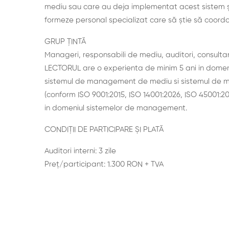
mediu
sau
care au
deja
implementat acest sistem
formeze personal specializat care
să
știe
să
coordo
GRUP ȚINTĂ
Manageri, responsabili de mediu, auditori, consultan
LECTORUL are o experienta de minim 5 ani in domeni
sistemul de management de mediu si sistemul de ma
(conform ISO 9001:2015, ISO 14001:2026, ISO 45001:20
in domeniul sistemelor de management.
CONDIȚII DE PARTICIPARE ȘI PLATĂ
Auditori interni: 3 zile
Preț/participant: 1.300 RON + TVA