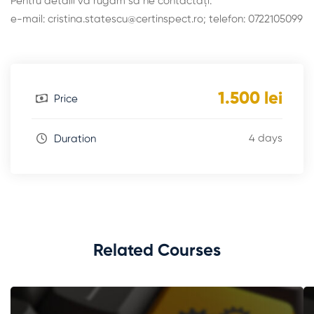
Pentru detalii vă rugăm să ne contactați:
e-mail: cristina.statescu@certinspect.ro; telefon: 0722105099
1.500 lei
Price
4 days
Duration
Related Courses