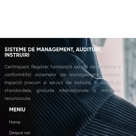
SISTEME DE MANAGEMENT, AUDITURI,
INSTRUIRI
Certinspect Register furnizează servicii de evaluare a
conformității sistemelor de management, audituri,
inspecții precum și servicii de instruire, în acord cu
standardele, ghidurile internaționale și naționale
recunoscute.
MENIU
Home
Despre noi