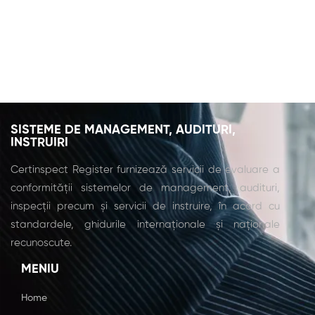
SISTEME DE MANAGEMENT, AUDITURI,
INSTRUIRI
Certinspect Register furnizează servicii de evaluare a
conformității sistemelor de management, audituri,
inspecții precum și servicii de instruire, în acord cu
standardele, ghidurile internaționale și naționale
recunoscute.
MENIU
Home