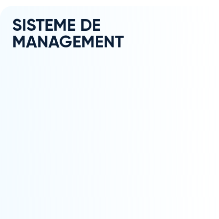
SISTEME DE
MANAGEMENT
BESAFE
ISO 30415: CERTIFICAREA DIVERSITĂȚII ȘI
INCLUZIUNII
CERTIFICARE BS 7499 – STANDARD PENTRU
SERVICIILE DE SECURITATE FIZICĂ
CERTIFICAREA EN 15838 – EXCELENȚĂ ÎN
MANAGEMENTUL CENTRELOR DE CONTACT
(“CALL CENTER”)