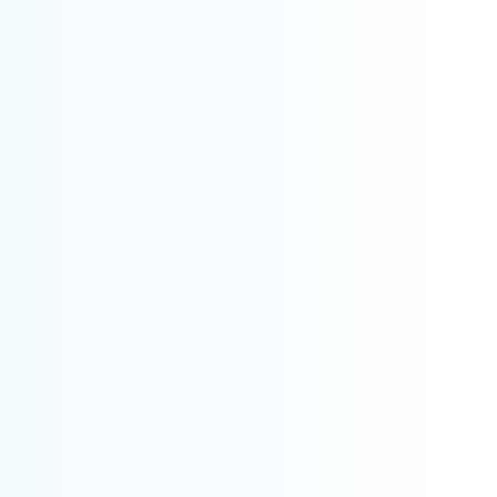
CERTIFICARE SR EN 15224 – SISTEM DE
MANAGEMENT AL CALITĂȚII ÎN SĂNĂTATE
CERTIFICARE ISO 13485 – SISTEMUL DE
MANAGEMENT AL CALITĂȚII DISPOZITIVELOR
MEDICALE
CERTIFICAREA ISO/IEC 42001 – SISTEMUL
DE MANAGEMENT PENTRU INTELIGENȚĂ
ARTIFICIALĂ
CERTIFICARE ISO 21001 – SISTEM DE
MANAGEMENT PENTRU ORGANIZAȚIILE
EDUCAȚIONALE
CERTIFICAREA RS 20000 – MANAGEMENTUL
RESPONSABILITĂȚII SOCIALE