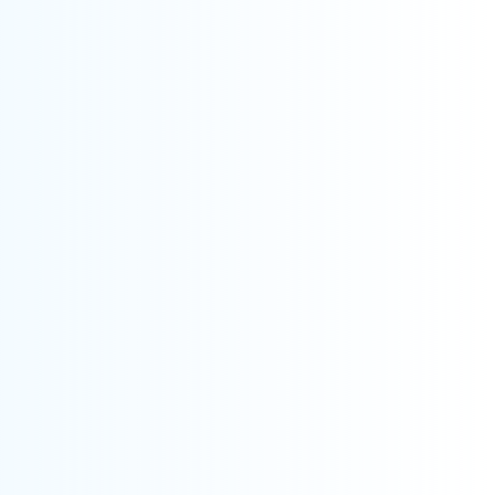
CONTINUITĂȚII AFACERII
CERTIFICAREA ISO/IEC 20000-1: SISTEMUL
DE MANAGEMENT AL SERVICIILOR
CERTIFICARE ISO 37301 – SISTEMUL DE
MANAGEMENT AL CONFORMĂRII
CERTIFICARE ISO 37001: SISTEMUL DE
MANAGEMENT ANTIMITĂ
CERTIFICAREA ISO/IEC 27001: SISTEMUL DE
MANAGEMENT AL SECURITĂȚII
INFORMAȚIILOR
CERTIFICAREA ISO 22000 – SISTEMUL DE
MANAGEMENT AL SIGURANȚEI ALIMENTARE
CERTIFICAREA ISO 45001 – SISTEMUL DE