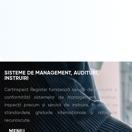
MANAGEMENT AL SĂNĂTĂȚII ȘI SECURITĂȚII
ÎN MUNCĂ
CERTIFICAREA ISO 14001 – SISTEMUL DE
MANAGEMENT DE MEDIU
CERTIFICAREA ISO 9001 – SISTEMUL DE
MANAGEMENT AL CALITĂȚII
SISTEME DE MANAGEMENT, AUDITURI,
INSTRUIRI
Certinspect Register furnizează servicii de evaluare a
conformității sistemelor de management, audituri,
inspecții precum și servicii de instruire, în acord cu
standardele, ghidurile internaționale și naționale
recunoscute.
MENIU