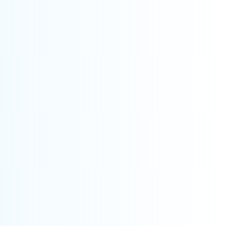
CERTIFICARE ISO 22716 – GHIDUL DE BUNĂ
PRACTICĂ PENTRU INDUSTRIA COSMETICĂ
CERTIFICARE ISO 56001/SR 13572 –
SISTEMUL DE MANAGEMENT AL INOVĂRII
CERTIFICAREA ISO 50001: SISTEMUL DE
MANAGEMENT AL ENERGIEI
CERTIFICAREA ISO 28000 – SECURITATEA
LANȚULUI DE APROVIZIONARE/FURNIZORI
CERTIFICAREA ISO/IEC 27701: SISTEMUL DE
MANAGEMENT AL PROTECȚIEI DATELOR CU
CARACTER PERSONAL (PIMS)
CERTIFICAREA ISO 22301: MANAGEMENTUL